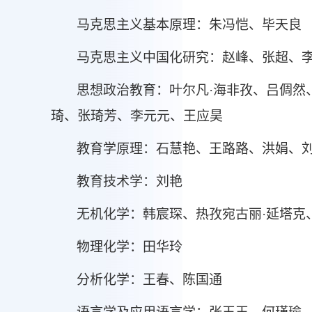
马克思主义基本原理：
朱冯恺
、
毕天良
马克思主义中国化研究：赵峰、张超、
思想政治教育：
叶尔凡
·海非孜
、
吕倜然
琦
、
张琦芳
、
李元元
、
王应昊
教育学原理：
石慧艳
、
王路路
、
洪娟
、
教育技术学：刘艳
无机化学：韩宸琛、热孜宛古丽
·延塔克
物理化学：田华玲
分析化学：王春、陈国通