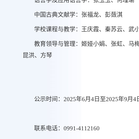
语言学及应用语言学：张玉玉、何瑾瑜
中国古典文献学：张福龙、彭蔹淇
学校课程与教学：
王庆霞
、
秦苏云
、
武
教育领导与管理
：姬娅小娟、张虹、马
昆洪、方琴
公示
时间：
2025
年
6月
4
日至
2025
年
9月
4
联系电话：
0991-4112160