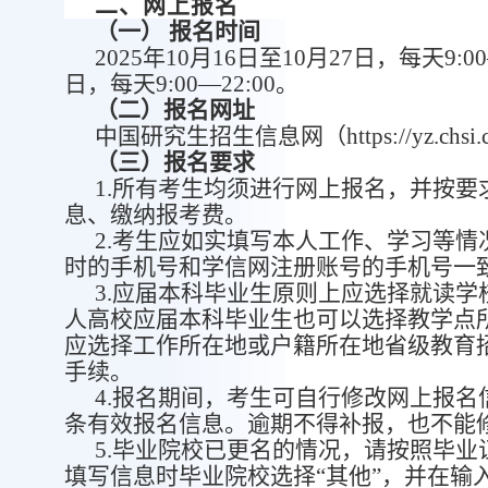
二、网上报名
（
一
）
报名时间
2025年10月16日至10月27日，每天9:0
日，每天9:00—22:00。
（
二
）报名网址
中国研究生招生信息网（
https://yz
（
三
）报名要求
1.
所有考生均须进行网上报名，并按要
息、缴纳报考费。
2.
考生应如实填写本人工作、学习等情
时的手机号和学信网注册账号的手机号一
3.
应届本科毕业生原则上应选择就读学
人高校应届本科毕业生也可以选择教学点
应选择工作所在地或户籍所在地省级教育
手续。
4.
报名期间，考生可自行修改网上报名
条有效报名信息。逾期不得补报，也不能
5.
毕业院校已更名的情况，请按照毕业
填写信息时毕业院校选择
“其他”，并在输