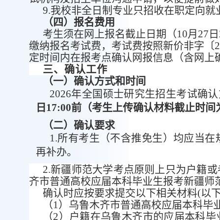
9.
我校非全日制专业只招收在职定向就
（
四
）报名费用
考生须在网上报名截止日期（
10月27
缴纳报名考试费，考试费按照新价非字〔20
定时间内在报考点确认网报信息（含网上
三、确认工作
（一）确认方式和时间
2026年全国硕士研究生招生考试确
日17:00前（考生上传确认材料截止时间为1
（二）确认要求
1.所有考生（不含推免生）均应当
再补办。
2.新疆师范大学考点
原则上只为
户籍或
齐市普通高校应届本科毕业生报考新疆师
确认时应按要求提交以下相关材料
(以
（
1
）
乌鲁木齐市普通高校应届本科毕
（
2
）
户籍在乌鲁木齐市的应届本科毕