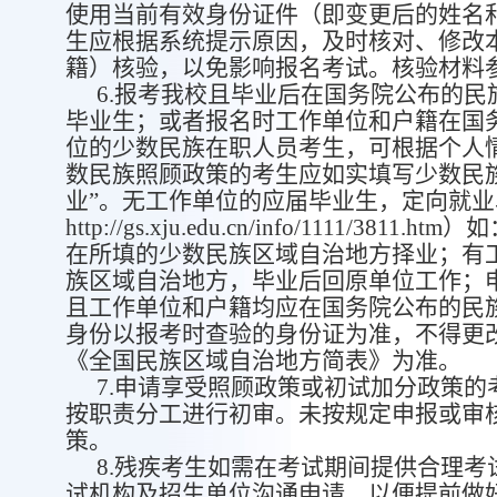
使用当前有效身份证件（即变更后的姓名
生应根据系统提示原因，及时核对、修改
籍）核验，以免影响报名考试。核验材料
6.
报考我校且毕业后在国务院公布的民
毕业生；或者报名时工作单位和户籍在国
位的少数民族在职人员考生，可根据个人
数民族照顾政策的考生应如实填写少数民
业”。无工作单位的应届毕业生，定向就
http://gs.xju.edu.cn/info/111
在所填的少数民族区域自治地方择业；有
族区域自治地方，毕业后回原单位工作；
且工作单位和户籍均应在国务院公布的民
身份以报考时查验的身份证为准，不得更
《全国民族区域自治地方简表》为准。
7.
申请享受照顾政策或初试加分政策的
按职责分工进行初审。未按规定申报或审
策。
8.
残疾考生如需在考试期间提供合理考
试机构及招生单位沟通申请，以便提前做