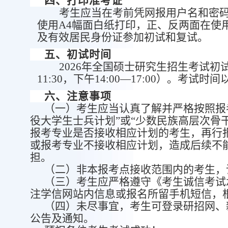
四、打印准考证
考生应当在考前凭网报用户名和密
使用A4幅面白纸打印，正、反两面在使
及有效居民身份证参加初试和复试。
五、初试时间
2026年全国硕士研究生招生考试初试时
11:30，下午14:00—17:00）。考试
六、注意事项
（
一
）
考生应当认真了解并严格按照报
役大学生士兵计划”或“少数民族高层次骨
报考专业是否接收相应计划的考生，再行
或报考专业不接收相应计划，造成后续不
担。
（
二
）
非本报考点接收范围内的考生，
（
三
）
考生应严格遵守《考生诚信考试
注学信网站内信息或报名所留手机短信，
（
四
）
未尽事宜，考生可登录研招网、
公告及通知。