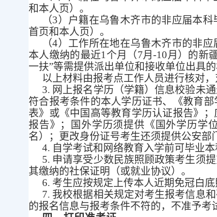
和本人页）。
（
3
）
户籍在乌鲁木齐市的非应届本科
首页和本人页）。
（
4
）
工作所在地在乌鲁木齐市的非应
本人缴纳的最近
1个月（7月
-
10月）的新
一扶”等需提供派出单位和接收单位出具
以上材料由报考点工作人员进行核对，
3.
网上报名学历（学籍）信息校验未通
符合报考条件的本人学历证书、《教育部
表》或《中国高等教育学历认证报告》；
报告》；国外学历须提供《国外学历学
名）；更改身份证号考生还须提供公安部
4.
自学考试和网络教育入学前可毕业本
5.
申请享受少数民族照顾政策考生须提
其缴纳的社保证明
（
或就业协议）
。
6.
考生应按规定上传本人近期免冠白底
7.
我校根据相关规定对考生报考信息和
的报名信息与报考条件不符的，不准予考