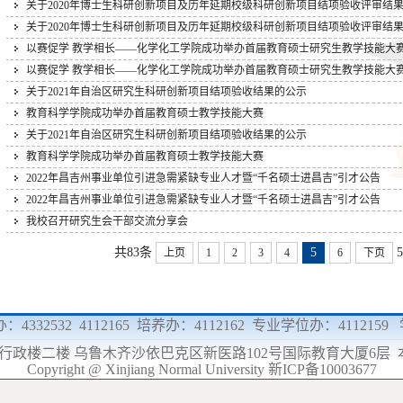
关于2020年博士生科研创新项目及历年延期校级科研创新项目结项验收评审结
关于2020年博士生科研创新项目及历年延期校级科研创新项目结项验收评审结
以赛促学 教学相长——化学化工学院成功举办首届教育硕士研究生教学技能大
以赛促学 教学相长——化学化工学院成功举办首届教育硕士研究生教学技能大
关于2021年自治区研究生科研创新项目结项验收结果的公示
教育科学学院成功举办首届教育硕士教学技能大赛
关于2021年自治区研究生科研创新项目结项验收结果的公示
教育科学学院成功举办首届教育硕士教学技能大赛
2022年昌吉州事业单位引进急需紧缺专业人才暨“千名硕士进昌吉”引才公告
2022年昌吉州事业单位引进急需紧缺专业人才暨“千名硕士进昌吉”引才公告
我校召开研究生会干部交流分享会
共83条
5
5
上页
1
2
3
4
6
下页
：4332532 4112165 培养办：4112162 专业学位办：411215
行政楼二楼 乌鲁木齐沙依巴克区新医路102号国际教育大厦6层
Copyright @ Xinjiang Normal University 新ICP备10003677